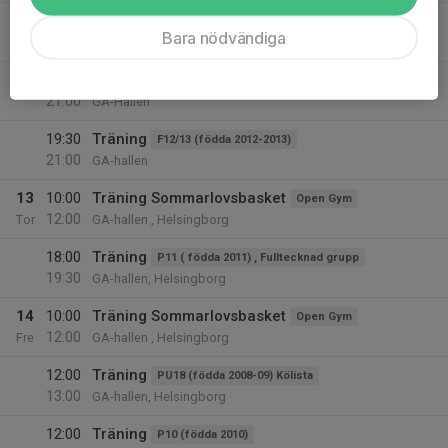
18:00
Träning
Herrar Div 2
Bara nödvändiga
19:30
GA-hallen, Helsingborg
19:30
Träning
Damer Div 2
21:00
GA-Hallen
19:30
Träning
F12/13 (födda 2012-2013)
21:00
GA-hallen
13
10:00
Träning Sommarlovsbasket
Open Gym
12:00
Tor
GA-hallen , Helsingborg
18:00
Träning
P11 ( födda 2011) , Fulltecknad grupp
19:30
GA-hallen, Helsingborg
14
10:00
Träning Sommarlovsbasket
Open Gym
12:00
Fre
GA-hallen , Helsingborg
12:00
Träning
PU18 (födda 2008-09) Kölista
13:00
GA-hallen, Helsingborg
12:00
Träning
P10 (födda 2010)