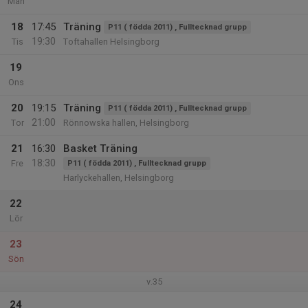
Mån
18
17:45
Träning
P11 ( födda 2011) , Fulltecknad grupp
19:30
Tis
Toftahallen Helsingborg
19
Ons
20
19:15
Träning
P11 ( födda 2011) , Fulltecknad grupp
21:00
Tor
Rönnowska hallen, Helsingborg
21
16:30
Basket Träning
18:30
Fre
P11 ( födda 2011) , Fulltecknad grupp
Harlyckehallen, Helsingborg
22
Lör
23
Sön
v.35
24