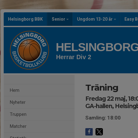
Helsingborg BBK
Senior
Ungdom 13-20 år
Easy B
HELSINGBORG
Herrar Div 2
Träning
Hem
Fredag 22 maj, 18:
Nyheter
GA-hallen, Helsing
Truppen
Samling: 18:00
Matcher