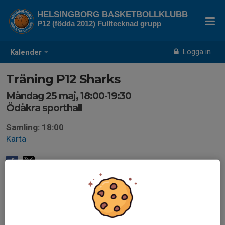
HELSINGBORG BASKETBOLLKLUBB
P12 (födda 2012) Fulltecknad grupp
Logga in
Kalender
Träning P12 Sharks
Måndag 25 maj, 18:00-19:30
Ödåkra sporthall
Samling: 18:00
Karta