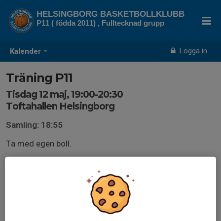
HELSINGBORG BASKETBOLLKLUBB
P11 ( födda 2011) , Fulltecknad grupp
Logga in
Kalender
Träning P11
Tisdag 12 maj, 19:00-20:30
Toftahallen Helsingborg
Samling: 18:55
Ta med egen boll.