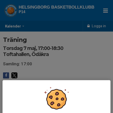
HELSINGBORG BASKETBOLLKLUBB
P14
Logga in
Kalender
Träning
Torsdag 7 maj, 17:00-18:30
Toftahallen, Ödåkra
Samling: 17:00