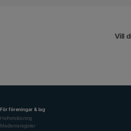
Vill 
För föreningar & lag
Helhetslösning
Medlemsregister