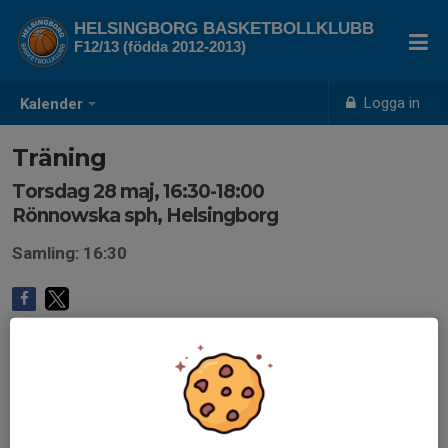
HELSINGBORG BASKETBOLLKLUBB
F12/13 (födda 2012-2013)
Logga in
Kalender
Träning
Torsdag 28 maj, 16:30-18:00
Rönnowska sph, Helsingborg
Samling: 16:30