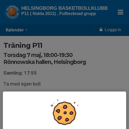
HELSINGBORG BASKETBOLLKLUBB
P11 ( födda 2011) , Fulltecknad grupp
Logga in
Kalender
Träning P11
Torsdag 7 maj, 18:00-19:30
Rönnowska hallen, Helsingborg
Samling: 17:55
Ta med egen boll.