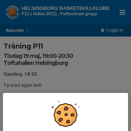
HELSINGBORG BASKETBOLLKLUBB
P11 ( födda 2011) , Fulltecknad grupp
Logga in
Kalender
Träning P11
Tisdag 19 maj, 19:00-20:30
Toftahallen Helsingborg
Samling: 18:55
Ta med egen boll.