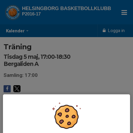
HELSINGBORG BASKETBOLLKLUBB
P2016-17
Logga in
Kalender
Träning
Tisdag 5 maj, 17:00-18:30
Bergaliden A
Samling: 17:00