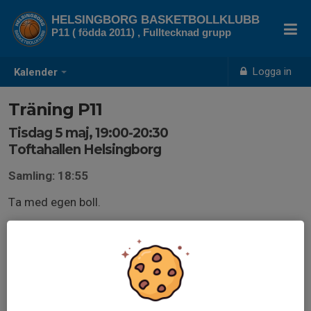
HELSINGBORG BASKETBOLLKLUBB
P11 ( födda 2011) , Fulltecknad grupp
Logga in
Kalender
Träning P11
Tisdag 5 maj, 19:00-20:30
Toftahallen Helsingborg
Samling: 18:55
Ta med egen boll.