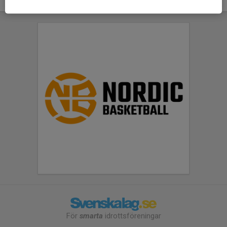
För
smarta
idrottsföreningar