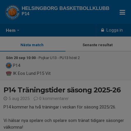
HELSINGBORG BASKETBOLLKLUBB
P14
Logga in
Hem
Nästa match
Senaste resultat
Sön 20 sep 10:00
- Pojkar U13 - PU13 höst 2
P14
IK Eos Lund P15 Vit
P14 Träningstider säsong 2025-26
5 aug 2025
0 kommentarer
P14 kommer ha två träningar i veckan för säsong 2025/26.
Vi hälsar nya spelare och spelare som tränat tidigare säsonger
välkomna!