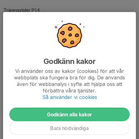
Träningstider P14
Måndagar kl. 16-17.30 Högastenshallen
Torsdagar kl. 17.00-18.30...
Läs mer
HBBK P14 har sommarlov
Godkänn kakor
2 jun 2025
0 kommentarer
HBBK P14 har träningsuppehåll.
Vi använder oss av kakor (cookies) för att vår
webbplats ska fungera bra för dig. De används
Kör igång i månadsskiftet augusti/september 2025.
även för webbanalys i syfte att hjälpa oss att
förbättra våra tjänster.
P14:s träningstider och hallar för säsong 2025/26 kommer
Så använder vi cookies
läggas upp på denna sida.
Läs mer
Godkänn alla kakor
Bara nödvändiga