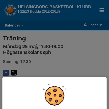
HELSINGBORG BASKETBOLLKLUBB
F12/13 (födda 2012-2013)
Logga in
Kalender
Träning
Måndag 25 maj, 17:30-19:00
Högastenskolans sph
Samling: 17:30