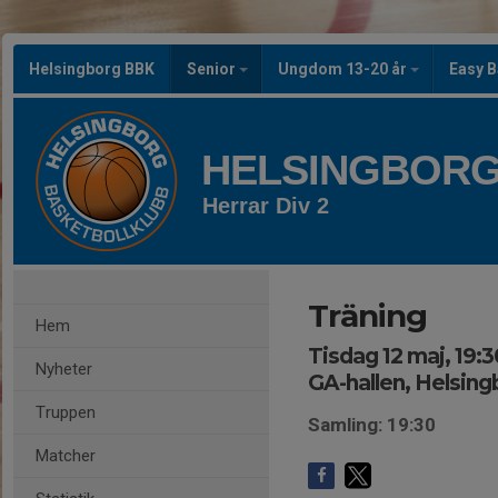
Helsingborg BBK
Senior
Ungdom 13-20 år
Easy B
HELSINGBORG
Herrar Div 2
Träning
Hem
Tisdag 12 maj, 19:3
Nyheter
GA-hallen, Helsing
Truppen
Samling: 19:30
Matcher