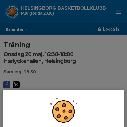
HELSINGBORG BASKETBOLLKLUBB
P10 (födda 2010)
Logga in
Kalender
Träning
Onsdag 20 maj, 16:30-18:00
Harlyckehallen, Helsingborg
Samling: 16:30