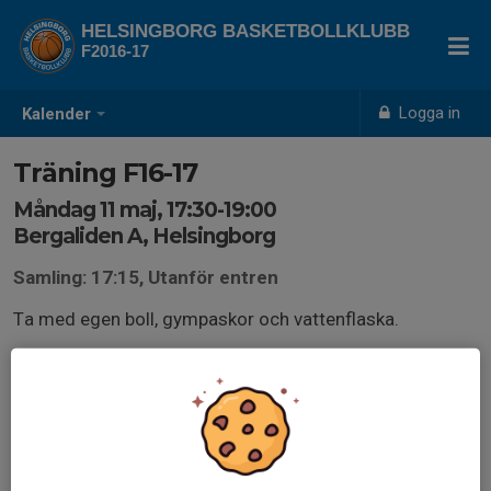
HELSINGBORG BASKETBOLLKLUBB
F2016-17
Logga in
Kalender
Träning F16-17
Måndag 11 maj, 17:30-19:00
Bergaliden A, Helsingborg
Samling: 17:15, Utanför entren
Ta med egen boll, gympaskor och vattenflaska.