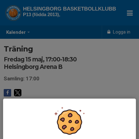
HELSINGBORG BASKETBOLLKLUBB
P13 (födda 2013),
Logga in
Kalender
Träning
Fredag 15 maj, 17:00-18:30
Helsingborg Arena B
Samling: 17:00