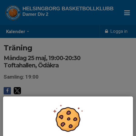
HELSINGBORG BASKETBOLLKLUBB
Damer Div 2
Logga in
Kalender
Träning
Måndag 25 maj, 19:00-20:30
Toftahallen, Ödåkra
Samling: 19:00