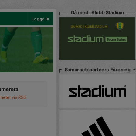
Gå med i Klubb Stadium
Logga in
Samarbetspartners Förening
umerera
heter via RSS