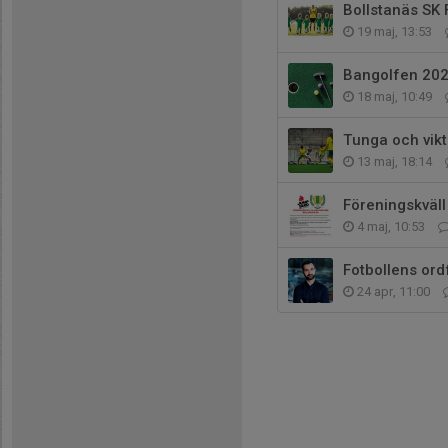
Bollstanäs SK 
19 maj, 13:53
Bangolfen 20
18 maj, 10:49
Tunga och vik
13 maj, 18:14
Föreningskväl
4 maj, 10:53
Fotbollens ord
24 apr, 11:00