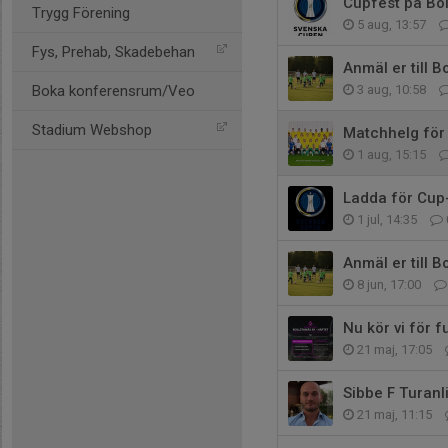
Cupfest på Bol
Trygg Förening
5 aug, 13:57
Fys, Prehab, Skadebehan
Anmäl er till 
Boka konferensrum/Veo
3 aug, 10:58
Stadium Webshop
Matchhelg för
1 aug, 15:15
Ladda för Cup
1 jul, 14:35
Anmäl er till 
8 jun, 17:00
Nu kör vi för 
21 maj, 17:05
Sibbe F Turanl
21 maj, 11:15