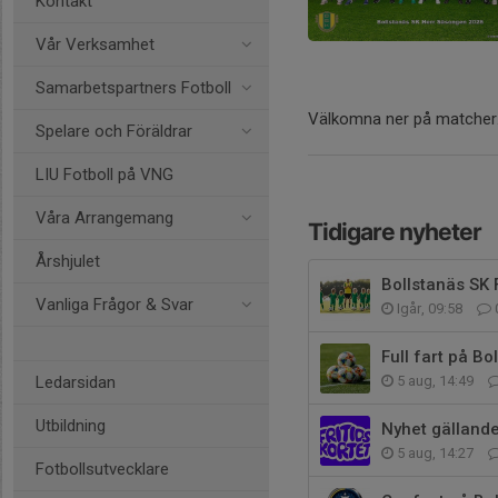
Kontakt
Vår Verksamhet
Samarbetspartners Fotboll
Välkomna ner på matcher
Spelare och Föräldrar
LIU Fotboll på VNG
Våra Arrangemang
Tidigare nyheter
Årshjulet
Bollstanäs SK 
Vanliga Frågor & Svar
Igår, 09:58
Full fart på Bo
Ledarsidan
5 aug, 14:49
Utbildning
Nyhet gällande
5 aug, 14:27
Fotbollsutvecklare