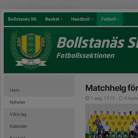
Bollstanäs SK
Basket
Handboll
Fotboll
Bollstanäs S
Fotbollssektionen
Matchhelg fö
Hem
1 aug, 15:15
0 kom
Nyheter
Våra lag
Kalender