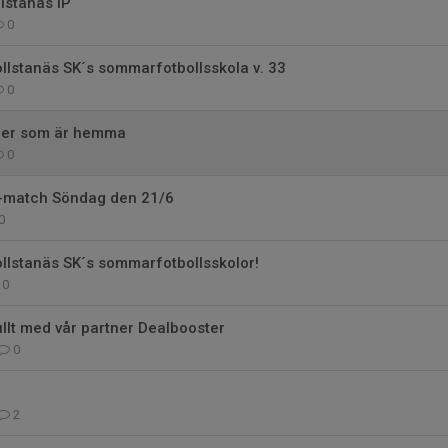
lstanäs IP
0
Bollstanäs SK´s sommarfotbollsskola v. 33
0
 er som är hemma
0
-match Söndag den 21/6
0
Bollstanäs SK´s sommarfotbollsskolor!
0
fullt med vår partner Dealbooster
0
i
2