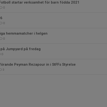
Fotboll startar verksamhet för barn födda 2021
0
26
0
tiga hemmamatcher i helgen
0
l på Jumpyard på fredag
0
förande Peyman Rezapour in i StFFs Styrelse
3