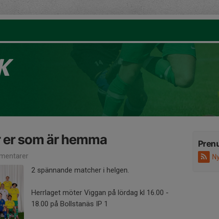
K
r er som är hemma
Pren
mentarer
Ny
2 spännande matcher i helgen.
Herrlaget möter Viggan på lördag kl 16.00 -
18.00 på Bollstanäs IP 1