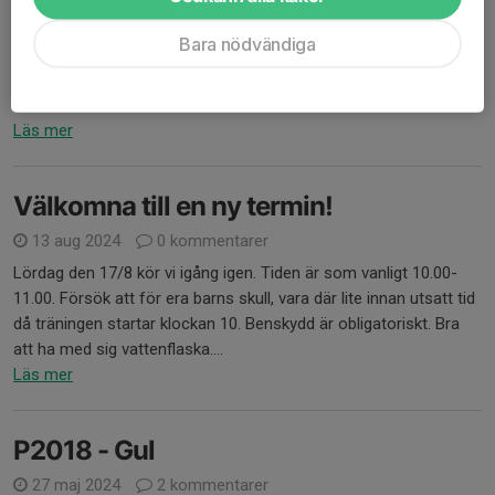
Benskydd + strumpor
Shorts + T-shirt
Bara nödvändiga
Vattenflaska
Fö...
Läs mer
Välkomna till en ny termin!
13 aug 2024
0 kommentarer
Lördag den 17/8 kör vi igång igen. Tiden är som vanligt 10.00-
11.00. Försök att för era barns skull, vara där lite innan utsatt tid
då träningen startar klockan 10. Benskydd är obligatoriskt. Bra
att ha med sig vattenflaska....
Läs mer
P2018 - Gul
27 maj 2024
2 kommentarer