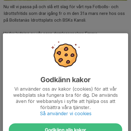
Nu vill vi passa på och slå ett slag för vårt nya Fotbolls- och
Idrottsfritids som drar igång fr o m den 31a mars nere hos oss
på Bollstanäs Idrottsplats och BSKs Kansli.
Under ledning av vår egen damlagsspelare Emma...
Läs mer
Nya träningstider från och med 3/11
28 okt 2024
0 kommentarer
Godkänn kakor
Hej!
Vi använder oss av kakor (cookies) för att vår
Nya träningstider, från och med söndag 3/11. Vi kommer att
webbplats ska fungera bra för dig. De används
träna i Söderviksskolan 16-17 på söndagar. Ev. kan dessa tider
även för webbanalys i syfte att hjälpa oss att
ändras under vintern.
förbättra våra tjänster.
Så använder vi cookies
Ta med:
Skor för gympasal
Godkänn alla kakor