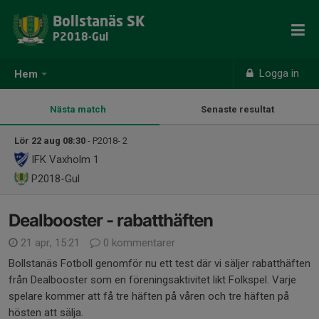
Bollstanäs SK
P2018-Gul
Logga in
Hem
Nästa match
Senaste resultat
Lör 22 aug 08:30
- P2018- 2
IFK Vaxholm 1
P2018-Gul
Dealbooster - rabatthäften
21 apr, 15:21
0 kommentarer
Bollstanäs Fotboll genomför nu ett test där vi säljer rabatthäften
från Dealbooster som en föreningsaktivitet likt Folkspel. Varje
spelare kommer att få tre häften på våren och tre häften på
hösten att sälja.