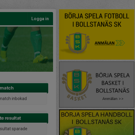
Logga in
 match
match inbokad
e resultat
esultat sparade