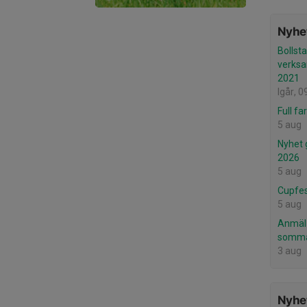
Nyhet
Bollsta
verksa
2021
Igår, 0
Full fa
5 aug
Nyhet 
2026
5 aug
Cupfes
5 aug
Anmäl e
sommar
3 aug
Nyhet