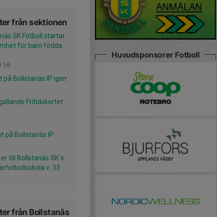
er från sektionen
näs SK Fotboll startar
mhet för barn födda
Huvudsponsorer Fotboll
9:58
rt på Bollstanäs IP igen
gällande Fritidskortet
t på Bollstanäs IP
r till Bollstanäs SK´s
fotbollsskola v. 33
er från Bollstanäs