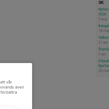
SK
Nyhet 
2026
5 aug
Bango
18 maj
Valbor
21 apr
Årsmöt
6 apr
Erbjud
Bjurfo
26 ma
att vår
 används även
 förbättra