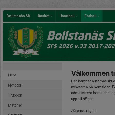
Bollstanäs SK
Basket
Handboll
Fotboll
Bollstanäs S
SFS 2026 v.33 2017-20
Välkommen til
Hem
Här hamnar automatiskt 
Nyheter
nyheterna på hemsidan. Fö
administrera hemsidan log
Truppen
upp till höger.
Matcher
/Svenskalag.se