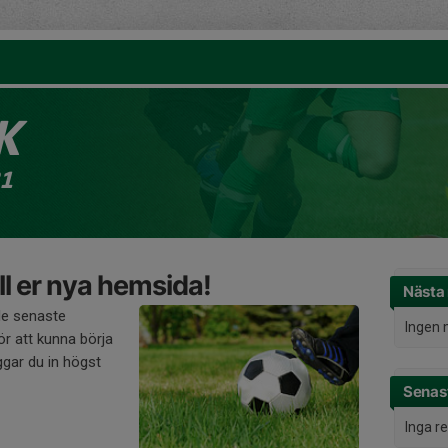
K
21
l er nya hemsida!
Nästa
de senaste
Ingen 
r att kunna börja
gar du in högst
Senast
Inga r