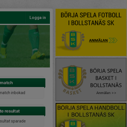
Logga in
 match
match inbokad
e resultat
esultat sparade