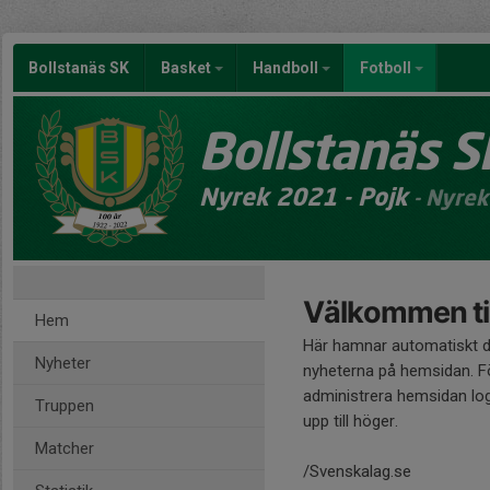
Bollstanäs SK
Basket
Handboll
Fotboll
Bollstanäs S
Nyrek 2021 - Pojk
- Nyrek
Välkommen til
Hem
Här hamnar automatiskt 
Nyheter
nyheterna på hemsidan. Fö
administrera hemsidan log
Truppen
upp till höger.
Matcher
/Svenskalag.se