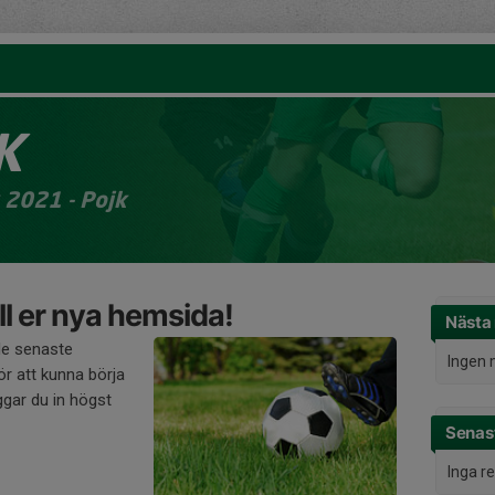
K
 2021 - Pojk
l er nya hemsida!
Nästa
de senaste
Ingen 
r att kunna börja
gar du in högst
Senast
Inga r