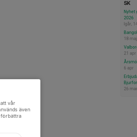
SK
Nyhet 
2026
Igår, 1
Bango
18 maj
Valbor
21 apr
Årsmöt
6 apr
Erbjud
Bjurfo
26 ma
att vår
 används även
 förbättra