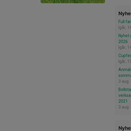
Nyhet
Full fa
Igår, 1
Nyhet 
2026
Igår, 1
Cupfes
Igår, 1
Anmäl e
sommar
3 aug
Bollsta
verksa
2021
3 aug
Nyhet