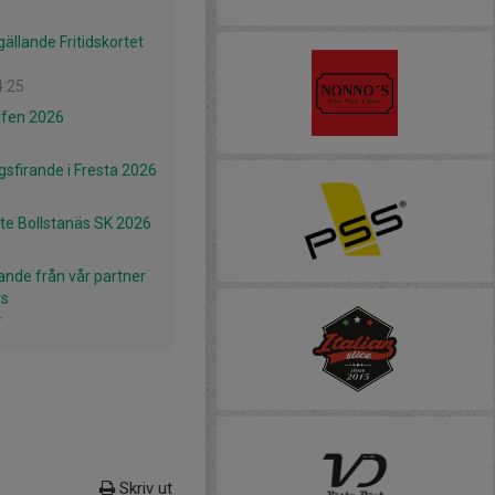
gällande Fritidskortet
4:25
lfen 2026
gsfirande i Fresta 2026
e Bollstanäs SK 2026
ande från vår partner
rs
r
Skriv ut