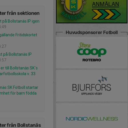
er från sektionen
rt på Bollstanäs IP igen
4:49
Huvudsponsorer Fotboll
gällande Fritidskortet
4:27
t på Bollstanäs IP
3:57
r till Bollstanäs SK´s
fotbollsskola v. 33
näs SK Fotboll startar
mhet för barn födda
er från Bollstanäs