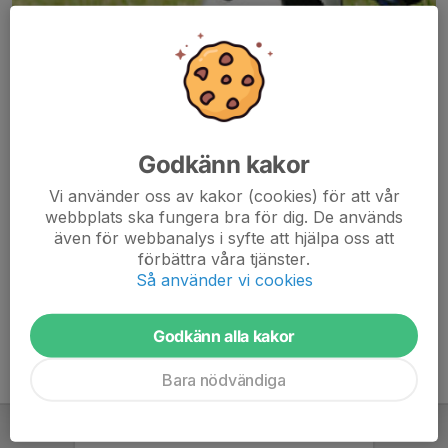
Godkänn kakor
Här hamnar automatiskt de senaste nyheterna på hemsidan. För
Vi använder oss av kakor (cookies) för att vår
att kunna börja administrera hemsidan loggar du in högst upp till
webbplats ska fungera bra för dig. De används
höger.
även för webbanalys i syfte att hjälpa oss att
förbättra våra tjänster.
/Svenskalag.se
Så använder vi cookies
Godkänn alla kakor
Bara nödvändiga