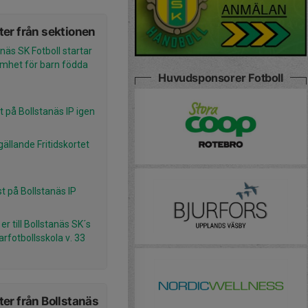
er från sektionen
näs SK Fotboll startar
mhet för barn födda
Huvudsponsorer Fotboll
rt på Bollstanäs IP igen
gällande Fritidskortet
t på Bollstanäs IP
r till Bollstanäs SK´s
fotbollsskola v. 33
er från Bollstanäs