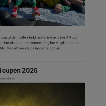
p
sta cup :D de mötte starkt motstånd av både AIK och
d har skapats och senare i maj har vi spikat datum
K. Med ett leende på läpparna och en...
il cupen 2026
mentarer