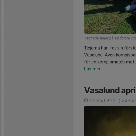
Taggade tjejer på sin första cu
Tjejerna har lirat sin för
Vasalund. Även kompisban
för en kompismatch mot AI
Läs mer
Vasalund apr
27 feb, 09:14
0 kom