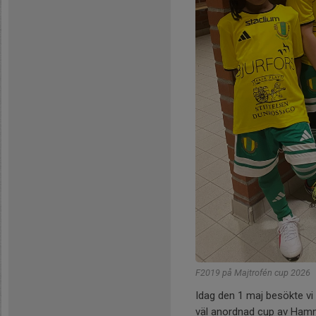
F2019 på Majtrofén cup 2026
Idag den 1 maj besökte vi
väl anordnad cup av Hamma