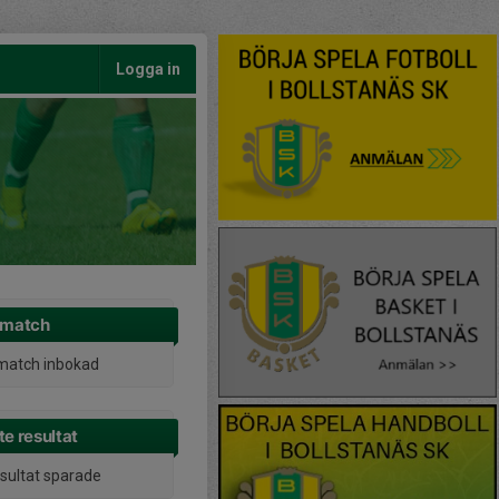
Logga in
 match
match inbokad
e resultat
esultat sparade