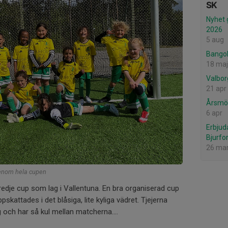
SK
Nyhet 
2026
5 aug
Bango
18 maj
Valbor
21 apr
Årsmöt
6 apr
Erbjud
Bjurfo
26 ma
genom hela cupen
 tredje cup som lag i Vallentuna. En bra organiserad cup
skattades i det blåsiga, lite kyliga vädret. Tjejerna
 och har så kul mellan matcherna....