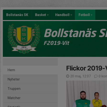
Bollstanäs SK
Basket
Handboll
Fotboll
Bollstanäs S
F2019-Vit
Flickor 2019
Hem
20 maj, 12:07
0 ko
Nyheter
Truppen
Matcher