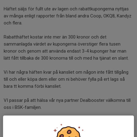
Häftet säljs för fullt ute av lagen och rabattkupongerna nyttjas
av många enligt rapporter från bland andra Coop, OKQ8, Kandyz
och flera.
Rabatthäftet kostar inte mer än 300 kronor och det
sammanlagda värdet av kupongerna överstiger flera tusen
kronor och genom att använda endast 3-4 kuponger har man
lätt fått tillbaka de 300 kronorna till och med ha tjänat en slant.
Vi har några häften kvar på kansliet om någon inte fått tillgång
till och eller köpa dem eller om ni behöver fylla på ert lags så
bara tt komma förbi kansliet.
VI passar på att hälsa vår nya partner Dealbooster välkomna till
oss i BSK-familjen.
Dela nyhet