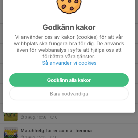
Tidigare nyheter
Godkänn kakor
Bollstanäs SK Fotboll startar verksamhet för barn födda 2021
Vi använder oss av kakor (cookies) för att vår
6 aug, 09:58
0
webbplats ska fungera bra för dig. De används
även för webbanalys i syfte att hjälpa oss att
Full fart på Bollstanäs IP igen
förbättra våra tjänster.
5 aug, 14:49
0
Så använder vi cookies
Nyhet gällande Fritidskortet 2026
5 aug, 14:27
0
Godkänn alla kakor
Cupfest på Bollstanäs IP
Bara nödvändiga
5 aug, 13:57
0
Anmäl er till Bollstanäs SK´s sommarfotbollsskola v. 33
3 aug, 10:58
0
Matchhelg för er som är hemma
1 aug, 15:15
0