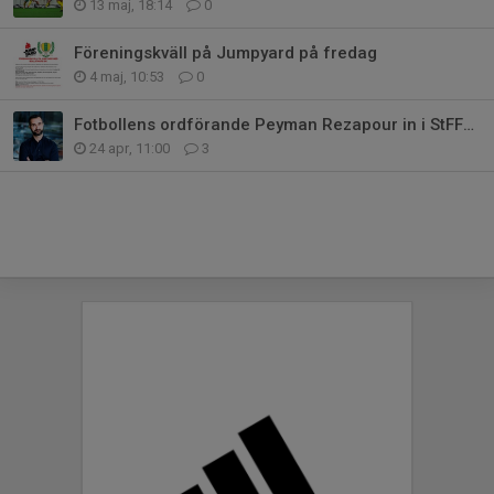
13 maj, 18:14
0
Föreningskväll på Jumpyard på fredag
4 maj, 10:53
0
Fotbollens ordförande Peyman Rezapour in i StFFs Styrelse
24 apr, 11:00
3