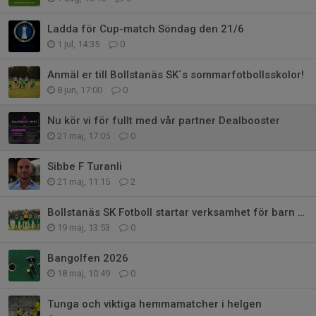
Ladda för Cup-match Söndag den 21/6
1 jul, 14:35
0
Anmäl er till Bollstanäs SK´s sommarfotbollsskolor!
8 jun, 17:00
0
Nu kör vi för fullt med vår partner Dealbooster
21 maj, 17:05
0
Sibbe F Turanli
21 maj, 11:15
2
Bollstanäs SK Fotboll startar verksamhet för barn födda 2021
19 maj, 13:53
0
Bangolfen 2026
18 maj, 10:49
0
Tunga och viktiga hemmamatcher i helgen