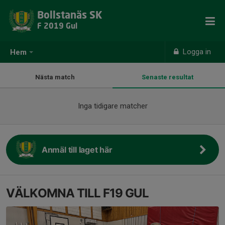
Bollstanäs SK
F 2019 Gul
Logga in
Hem
Nästa match
Senaste resultat
Inga tidigare matcher
Anmäl till laget här
VÄLKOMNA TILL F19 GUL