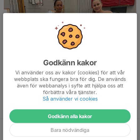
Godkänn kakor
Vi använder oss av kakor (cookies) för att vår
webbplats ska fungera bra för dig. De används
även för webbanalys i syfte att hjälpa oss att
förbättra våra tjänster.
Vi är ett gäng glada tjejer som bor i Odenslunda, Smedby, Runby,
Så använder vi cookies
Vik, Centrala Väsby.
Välkomna att börja spela med oss!
Godkänn alla kakor
Bara nödvändiga