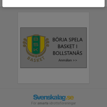
För
smarta
idrottsföreningar