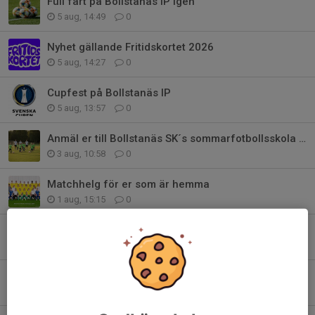
Full fart på Bollstanäs IP igen
5 aug, 14:49
0
Nyhet gällande Fritidskortet 2026
5 aug, 14:27
0
Cupfest på Bollstanäs IP
5 aug, 13:57
0
Anmäl er till Bollstanäs SK´s sommarfotbollsskola v. 33
3 aug, 10:58
0
Matchhelg för er som är hemma
1 aug, 15:15
0
Ladda för Cup-match Söndag den 21/6
1 jul, 14:35
0
Anmäl er till Bollstanäs SK´s sommarfotbollsskolor!
8 jun, 17:00
0