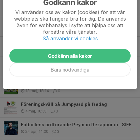
Godkänn kakor
Nu kör vi för fullt med vår partner Dealbooster
21 maj, 17:05
0
Vi använder oss av kakor (cookies) för att vår
webbplats ska fungera bra för dig. De används
Sibbe F Turanli
även för webbanalys i syfte att hjälpa oss att
21 maj, 11:15
2
förbättra våra tjänster.
Så använder vi cookies
Bollstanäs SK Fotboll startar verksamhet för barn födda 2021
19 maj, 13:53
0
Godkänn alla kakor
Bangolfen 2026
Bara nödvändiga
18 maj, 10:49
0
Tunga och viktiga hemmamatcher i helgen
13 maj, 18:14
0
Föreningskväll på Jumpyard på fredag
4 maj, 10:53
0
Fotbollens ordförande Peyman Rezapour in i StFFs Styrelse
24 apr, 11:00
3