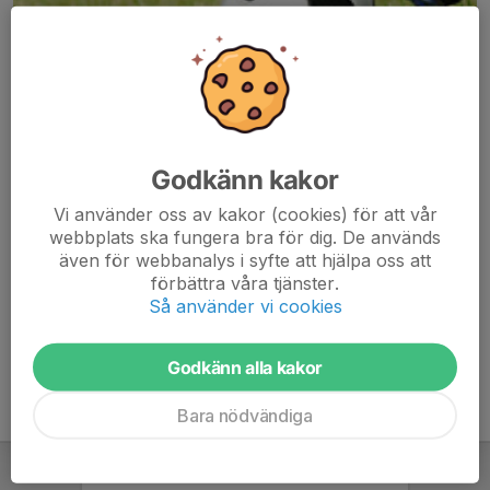
Godkänn kakor
Här hamnar automatiskt de senaste nyheterna på hemsidan. För
Vi använder oss av kakor (cookies) för att vår
att kunna börja administrera hemsidan loggar du in högst upp till
webbplats ska fungera bra för dig. De används
höger.
även för webbanalys i syfte att hjälpa oss att
förbättra våra tjänster.
/Svenskalag.se
Så använder vi cookies
Godkänn alla kakor
Bara nödvändiga