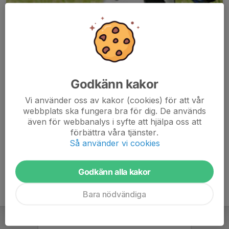
Godkänn kakor
Här hamnar automatiskt de senaste nyheterna på hemsidan. För
Vi använder oss av kakor (cookies) för att vår
att kunna börja administrera hemsidan loggar du in högst upp till
webbplats ska fungera bra för dig. De används
höger.
även för webbanalys i syfte att hjälpa oss att
förbättra våra tjänster.
/Svenskalag.se
Så använder vi cookies
Godkänn alla kakor
Bara nödvändiga