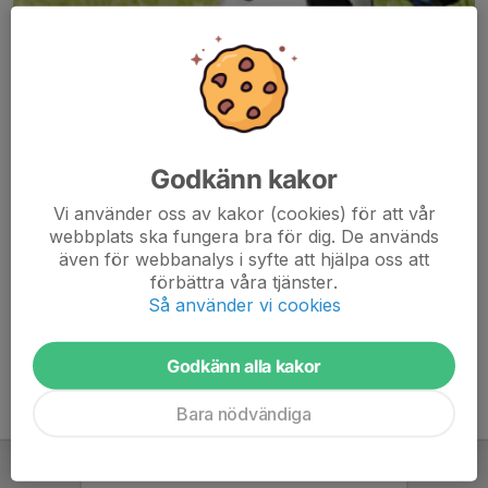
Godkänn kakor
Här hamnar automatiskt de senaste nyheterna på hemsidan. För
Vi använder oss av kakor (cookies) för att vår
att kunna börja administrera hemsidan loggar du in högst upp till
webbplats ska fungera bra för dig. De används
höger.
även för webbanalys i syfte att hjälpa oss att
förbättra våra tjänster.
/Svenskalag.se
Så använder vi cookies
Godkänn alla kakor
Bara nödvändiga