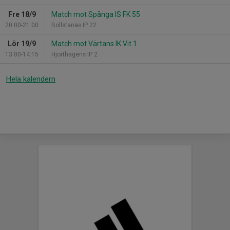
Fre 18/9
Match mot Spånga IS FK 55
20:00-21:00
Bollstanäs IP 22
Lör 19/9
Match mot Värtans IK Vit 1
13:00-14:15
Hjorthagens IP 2
Hela kalendern