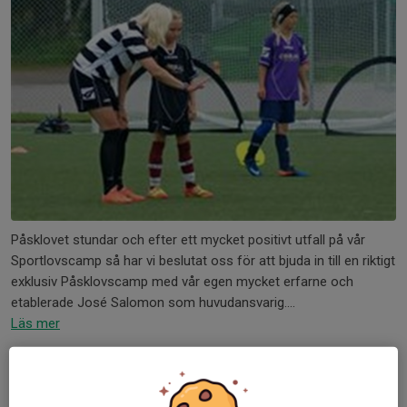
Påsklovet stundar och efter ett mycket positivt utfall på vår
Sportlovscamp så har vi beslutat oss för att bjuda in till en riktigt
exklusiv Påsklovscamp med vår egen mycket erfarne och
etablerade José Salomon som huvudansvarig....
Läs mer
Kommande aktiviteter