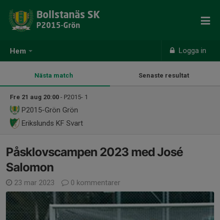
Bollstanäs SK
P2015-Grön
Logga in
Hem
Nästa match
Senaste resultat
Fre 21 aug 20:00
- P2015- 1
P2015-Grön
Grön
Erikslunds KF Svart
Påsklovscampen 2023 med José
Salomon
23 mar 2023
0 kommentarer