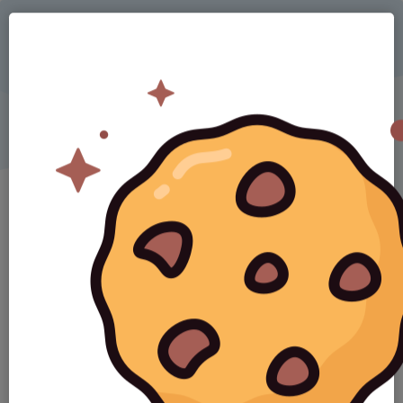
Är din förening nyfiken på
Svenskalag.se?
Fyll i intresseanmälan nedan så
återkommer vi så snart vi kan.
Ny kund
Vi använder redan Svenskalag
Förening
Idrott
Utövar ni inte idrott?