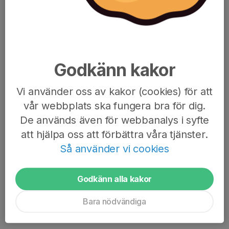
Antal medlemmar
Kommun
Ditt namn
Godkänn kakor
E-post
Mobilnummer
Vi använder oss av kakor (cookies) för att
vår webbplats ska fungera bra för dig.
De används även för webbanalys i syfte
att hjälpa oss att förbättra våra tjänster.
Meddelande
Så använder vi cookies
Anmäl intresse
Godkänn alla kakor
Vi svarar oftast samma dag
Bara nödvändiga