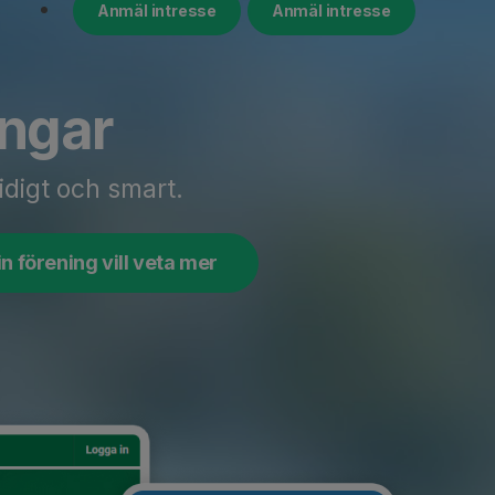
Anmäl intresse
Anmäl intresse
ingar
idigt och smart.
n förening vill veta mer