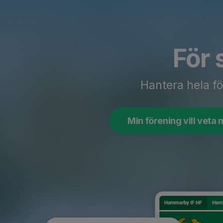
För 
Hantera hela fö
Min förening vill veta 