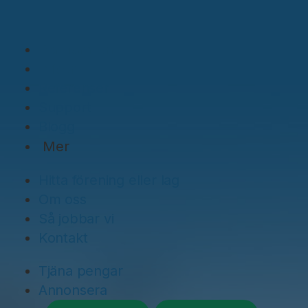
Plattformen
Priser
Referenser
Support
Blogg
Mer
Hitta förening eller lag
Om oss
Så jobbar vi
Kontakt
Tjäna pengar
Annonsera