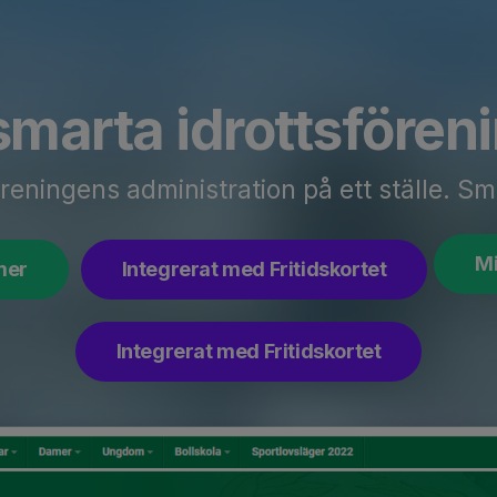
smarta idrottsfören
reningens administration på ett ställe. Sm
Mi
mer
Integrerat med Fritidskortet
Integrerat med Fritidskortet