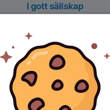
I gott sällskap
både stora och små, använder Svenskalag.se dag