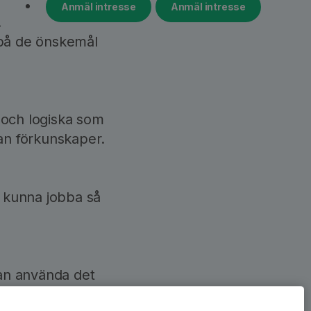
Anmäl intresse
Anmäl intresse
.
 på de önskemål
 och logiska som
an förkunskaper.
a kunna jobba så
an använda det
 bjuder vi på!