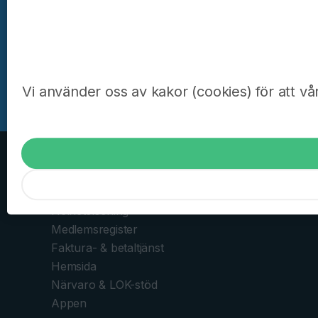
Min 
Vi använder oss av kakor (cookies) för att vå
För föreningar & lag
Helhetslösning
Medlemsregister
Faktura- & betaltjänst
Hemsida
Närvaro & LOK-stöd
Appen