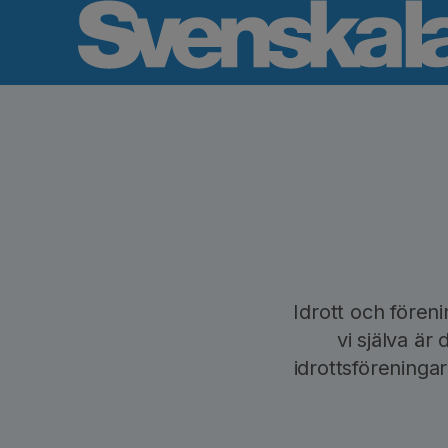
Idrott och fören
vi själva är
idrottsföreninga