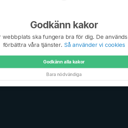
förening vill veta mer
Min förening vill vet
Godkänn kakor
r webbplats ska fungera bra för dig. De används 
förbättra våra tjänster.
Så använder vi cookies
Godkänn alla kakor
Bara nödvändiga