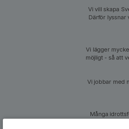
Vi vill skapa Sv
Därför lyssnar
Vi lägger mycke
möjligt - så at
Vi jobbar med m
Många idrotts
mesta i Svens