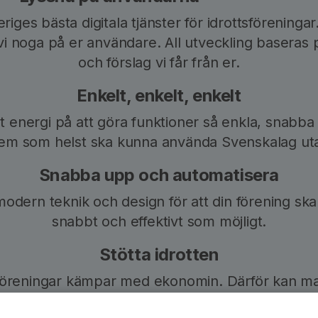
eriges bästa digitala tjänster för idrottsföreningar
 vi noga på er användare. All utveckling baseras
och förslag vi får från er.
Enkelt, enkelt, enkelt
t energi på att göra funktioner så enkla, snabba
t vem som helst ska kunna använda Svenskalag ut
Snabba upp och automatisera
odern teknik och design för att din förening sk
snabbt och effektivt som möjligt.
Stötta idrotten
föreningar kämpar med ekonomin. Därför kan m
kalag för endast 1800 kr/år. Och uppstarten, den