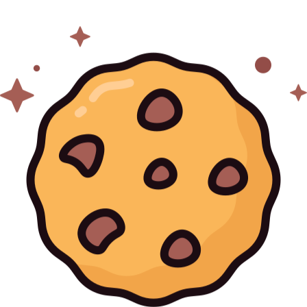
Läs mer här
Fortsätt förbättra
rig blir färdiga. Det finns alltid något att förfina 
. Det är det som gör det så roligt att gå till jobb
ma igång med Svenskalag