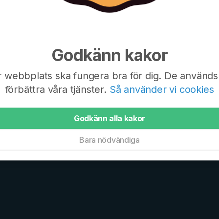
Godkänn kakor
r webbplats ska fungera bra för dig. De används 
förbättra våra tjänster.
Så använder vi cookies
Godkänn alla kakor
Bara nödvändiga
 Sveriges största sport- och familjesajter.