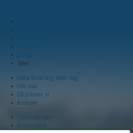
Plattformen
Priser
Referenser
Support
Blogg
Mer
Hitta förening eller lag
Om oss
Så jobbar vi
Kontakt
Tjäna pengar
Annonsera