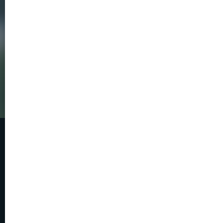
För föreningar & lag
Helhetslösning
Medlemsregister
Faktura- & betaltjänst
Hemsida