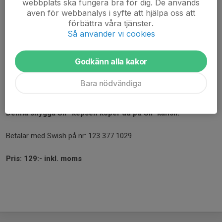
webbplats ska fungera bra för dig. De används
även för webbanalys i syfte att hjälpa oss att
förbättra våra tjänster.
Så använder vi cookies
Godkänn alla kakor
Bara nödvändiga
Denna snygga SIF-kepsen köper du på SIF kansli.
Betalar med Swish på nr: 123 377 1029
Pris: 129:- inkl. moms