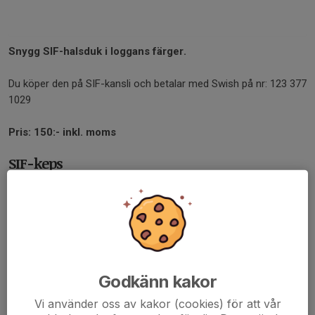
Snygg SIF-halsduk i loggans färger.
Du köper den på SIF-kansli och betalar med Swish på nr: 123 377
1029
Pris:
150:- inkl. moms
SIF-keps
Godkänn kakor
Vi använder oss av kakor (cookies) för att vår