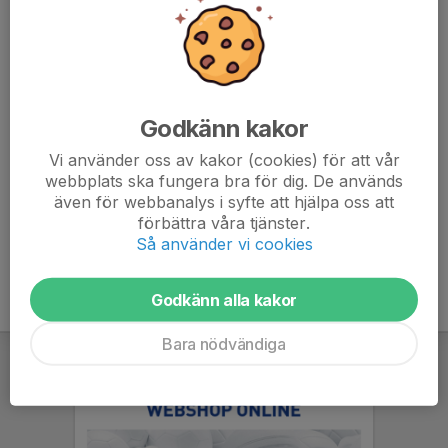
Sävedalens IF
samarbetar med
SISU Idrottsutbildarna
.
Vår ambition är att öka vårat samarbete så att vi ska kunna
utbilda ännu fler ledare, spelare och föräldrar under kommande
år.
Godkänn kakor
Vår kontakt på SISU är:
Vi använder oss av kakor (cookies) för att vår
Linnéa Tyden Busck
webbplats ska fungera bra för dig. De används
även för webbanalys i syfte att hjälpa oss att
Tel:
0709-265881
förbättra våra tjänster.
Epost:
linnea.tydenbusck@vgidrott.se
Så använder vi cookies
Godkänn alla kakor
Bara nödvändiga