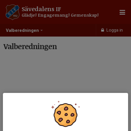
Sävedalens IF
Glädje! Engagemang! Gemenskap!
Logga in
Valberedningen
Valberedningen