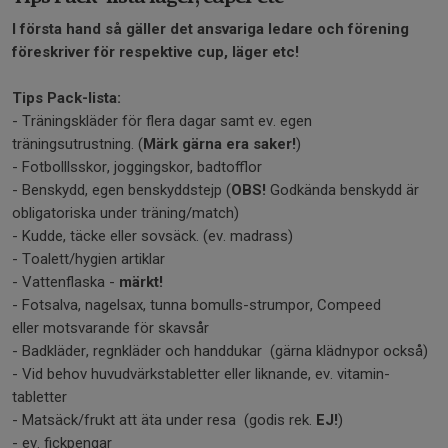
I första hand så gäller det ansvariga ledare och förening
föreskriver för respektive cup, läger etc!
Tips Pack-lista:
- Träningskläder för flera dagar samt ev. egen
träningsutrustning. (
Märk gärna era saker!
)
- Fotbolllsskor, joggingskor, badtofflor
- Benskydd, egen benskyddstejp (
OBS!
Godkända benskydd är
obligatoriska under träning/match)
- Kudde, täcke eller sovsäck. (ev. madrass)
- Toalett/hygien artiklar
- Vattenflaska -
märkt!
- Fotsalva, nagelsax, tunna bomulls-strumpor, Compeed
eller motsvarande för skavsår
- Badkläder, regnkläder och handdukar (gärna klädnypor också)
- Vid behov huvudvärkstabletter eller liknande, ev. vitamin-
tabletter
- Matsäck/frukt att äta under resa (godis rek.
EJ!
)
- ev. fickpengar