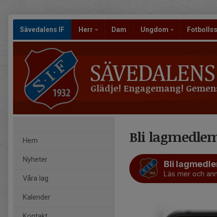
Sävedalens IF
Herr
Dam
Ungdom
Fotbolls
Glädje! Engagemang! Gemen
Bli lagmedle
Hem
Nyheter
Bli lagmedl
Läs mer och anm
Våra lag
Kalender
Kontakt