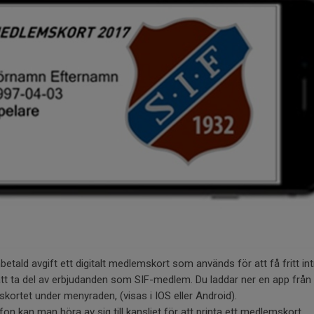
tald avgift ett digitalt medlemskort som används för att få fritt int
t ta del av erbjudanden som SIF-medlem. Du laddar ner en app från
kortet under menyraden, (visas i IOS eller Android).
n kan man höra av sig till kansliet för att printa ett medlemskort.