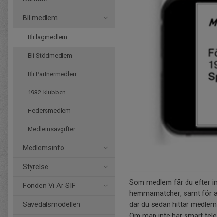
Bli medlem
Bli lagmedlem
Bli Stödmedlem
Bli Partnermedlem
1932-klubben
Hedersmedlem
Medlemsavgifter
Medlemsinfo
Styrelse
Som medlem får du efter inbe
Fonden Vi Är SIF
hemmamatcher, samt för at
där du sedan hittar medlems
Sävedalsmodellen
Om man inte har smart telefo