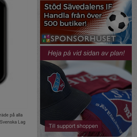
räde på alla
 Svenska Lag