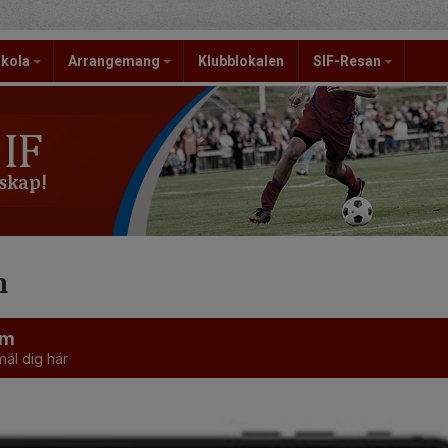
skola
Arrangemang
Klubblokalen
SIF-Resan
skap!
m
em
äl dig här