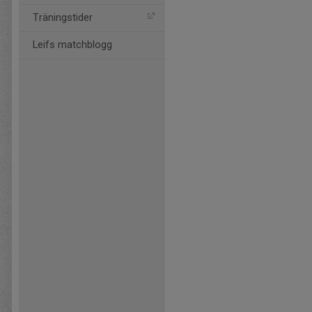
Träningstider
Leifs matchblogg