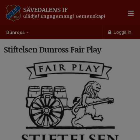
SÄVEDALENS IF
Glädje! Engagemang! Gemenskap!
Logga in
Dunross
Stiftelsen Dunross Fair Play