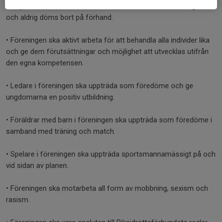
kompetens ske förutsatt att alla bedöms utifrån samma grund
och aldrig döms bort på förhand.
• Föreningen ska aktivt arbeta för att behandla alla individer lika
och ge dem förutsättningar och möjlighet att utvecklas utifrån
den egna kompetensen.
• Ledare i föreningen ska uppträda som föredöme och ge
ungdomarna en positiv utbildning.
• Föräldrar med barn i föreningen ska uppträda som föredöme i
samband med träning och match.
• Spelare i föreningen ska uppträda sportsmannamässigt på och
vid sidan av planen.
• Föreningen ska motarbeta all form av mobbning, sexism och
rasism.