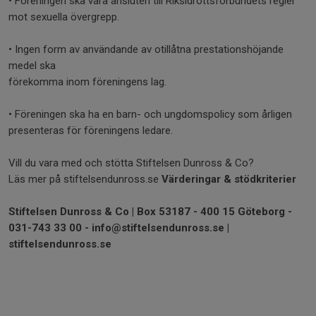
• Föreningen ska vara ansluten till Riksidrottsförbundets regler
mot sexuella övergrepp.
• Ingen form av användande av otillåtna prestationshöjande
medel ska
förekomma inom föreningens lag.
• Föreningen ska ha en barn- och ungdomspolicy som årligen
presenteras för föreningens ledare.
Vill du vara med och stötta Stiftelsen Dunross & Co?
Läs mer på stiftelsendunross.se
Värderingar & stödkriterier
Stiftelsen Dunross & Co | Box 53187 - 400 15 Göteborg -
031-743 33 00 - info@stiftelsendunross.se |
stiftelsendunross.se