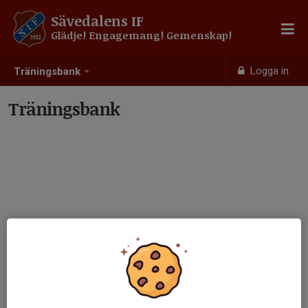
Sävedalens IF
Glädje! Engagemang! Gemenskap!
Logga in
Träningsbank
Träningsbank