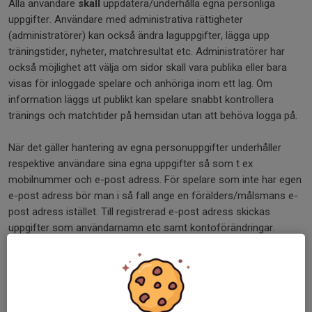
Alla användare
skall
uppdatera/underhålla egna personliga
uppgifter. Användare med administrativa rättigheter
(administratörer) kan också ändra laguppgifter, lägga upp
träningstider, nyheter, matchresultat etc. Administratörer har
också möjlighet att välja om sidor skall vara publika eller bara
visas för inloggade spelare och anhöriga inom ett lag. Om
information läggs ut publikt kan spelare snabbt kontrollera
tränings och matchtider på hemsidan utan att behöva logga på.
När det gäller hantering av egna personuppgifter underhåller
respektive användare sina egna uppgifter så som t ex
mobilnummer och e-post adress. För spelare som inte har egen
e-post adress bör man i så fall ange en förälders/målsmans e-
post adress istället. Till registrerad e-post adress skickas
uppgifter som användarnamn etc samt kontoförändringar.
Vi rekommenderar att lagen endast visar förnamn publikt.
Inställningar för detta görs i kontrollpanelen för respektive lag.
Inloggade användare i respektive lag kan dock se uppgifter som
e-post adress etc.