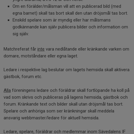
Om en förälder/målsman vill att en publicerad bild (med
egna barnet) skall tas bort skall den utan dröjsmål tas bort.
Enskild spelare som är myndig eller har målsmans
godkännande kan själv publicera bilder och information om
sig själv.
Matchreferat får
inte
vara nedlåtande eller kränkande varken om
domare, motståndare eller egna laget.
Ledare i respektive lag beslutar om lagets hemsida skall aktivera
gästbok, forum etc.
Alla
föreningens ledare och föräldrar skall fortlöpande ha koll på
vad som skrivs och publiceras på lagens hemsida, gästbok och
forum. Kränkande text och bilder skall utan dröjsmål tas bort.
Spelare och anhöriga som ser kränkningar skall meddela
ansvarig webbmaster/ledare för aktuell hemsida.
Ledare, spelare, föräldrar och medlemmar inom Sävedalens IF