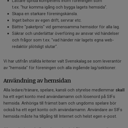
Lättare sprida kompetens inom föreningen som
t.ex. "hur komma igång och bygga lagets hemsida".
Skapa en starkare föreningskänsla.
Inget behov av egen drift, servrar etc.
Bättre "paketpris" vid gemensamma hemsidor för alla lag.
Säkrar och underlättar överföring av ansvar vid händelser
och frågor som t.ex. "vad händer när lagets egna web-
redaktör plötsligt slutar".
Vi har utifrån ställda kriterier valt Svenskalag.se som leverantör
av "hemsida" för föreningen och alla ingående lag/sektioner.
Användning av hemsidan
Alla ledare/tränare, spelare, kansli och styrelse medlemmar
skall
ha ett eget konto med användarnamn och lösenord på SIFs
hemsida. Anhöriga till främst barn och ungdoms spelare bör
också ha ett eget konto och användarnamn. Användare av SIFs
hemsida måste ha tillgång till Internet och helst egen e-post.