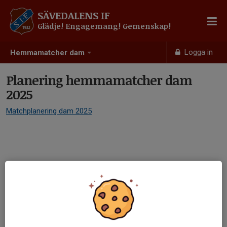
SÄVEDALENS IF
Glädje! Engagemang! Gemenskap!
Logga in
Hemmamatcher dam
Planering hemmamatcher dam
2025
Matchplanering dam 2025