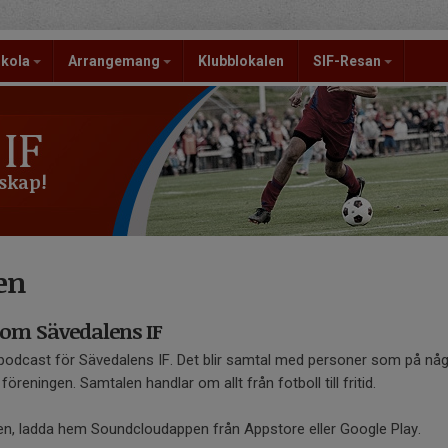
skola
Arrangemang
Klubblokalen
SIF-Resan
skap!
en
 om Sävedalens IF
tt podcast för Sävedalens IF. Det blir samtal med personer som på någ
l föreningen. Samtalen handlar om allt från fotboll till fritid.
len, ladda hem Soundcloudappen från Appstore eller Google Play.