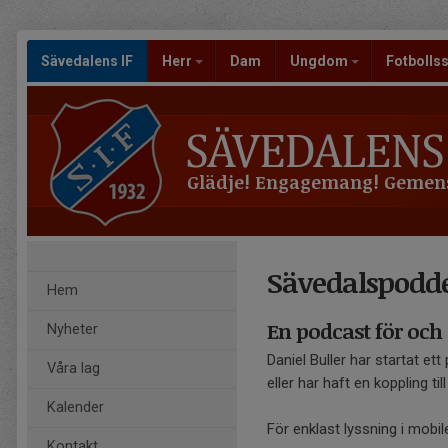
Sävedalens IF
Herr
Dam
Ungdom
Fotbolls
Glädje! Engagemang! Gemen
Sävedalspodd
Hem
En podcast för och
Nyheter
Daniel Buller har startat e
Våra lag
eller har haft en koppling til
Kalender
För enklast lyssning i mobi
Kontakt