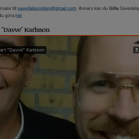
maila till
savedalspodden@gmail.com
. Annars kan du
Gilla
Sävedals
du göra
här
.
t "Davve" Karlsson