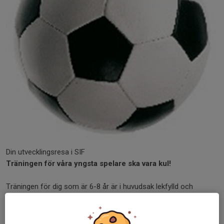
Din utvecklingsresa i SIF
Träningen för våra yngsta spelare ska vara kul!
Träningen för dig som är 6-8 år är i huvudsak lekfylld och
fokuserar på individ och enkelhet.
Spelformen är först 3 mot 3 och utvecklas sedan till 5 mot 5