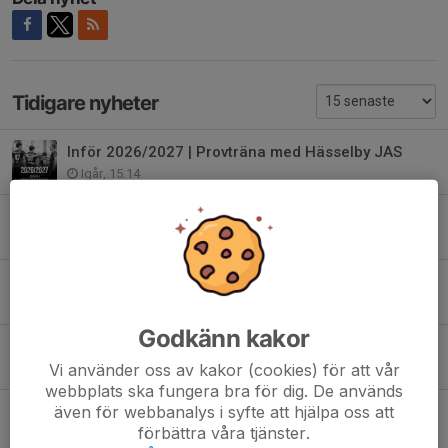
Tidigare nyheter
Inför 2026/2027 | Provträna med Hässelby JAS
Igår, 15:14
Juniorallsvenskan 26/27 | Elvin Rosberg
26 jun, 22:53
Juniorallsvenskan 26/27 | Marcus Junbrink
25 jun, 15:19
Godkänn kakor
Juniorallsvenskan 26/27 | Benjamin Markenbjörk
Vi använder oss av kakor (cookies) för att vår
24 jun, 10:51
webbplats ska fungera bra för dig. De används
även för webbanalys i syfte att hjälpa oss att
Juniorallsvenskan 26/27 | Oscar Thuresson Winberg
förbättra våra tjänster.
23 jun, 01:37