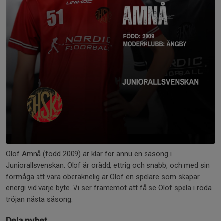
Olof Amnå (född 2009) är klar för ännu en säsong i
Juniorallsvenskan. Olof är orädd, ettrig och snabb, och med sin
förmåga att vara oberäknelig är Olof en spelare som skapar
energi vid varje byte. Vi ser framemot att få se Olof spela i röda
tröjan nästa säsong.
Dela nyhet