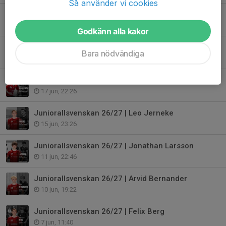
Så använder vi cookies
Juniorallsvenskan 26/27 | Robin Almqvist Öhlin
20 jun, 19:23
Godkänn alla kakor
Juniorallsvenskan 26/27 | Adam Juselius
Bara nödvändiga
18 jun, 11:57
Juniorallsvenskan 26/27 | Hugo Brännström
17 jun, 22:26
Juniorallsvenskan 26/27 | Leo Jerneke
15 jun, 23:26
Juniorallsvenskan 26/27 | Jonathan Larsson
11 jun, 22:46
Juniorallsvenskan 26/27 | Arvid Bernander
10 jun, 19:22
Juniorallsvenskan 26/27 | Felix Berg
7 jun, 11:40