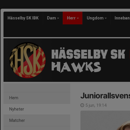
Hässelby SK IBK
Dam
Herr
Ungdom
Inneba
Juniorallsven
Hem
5 jun, 19:14
Nyheter
Matcher