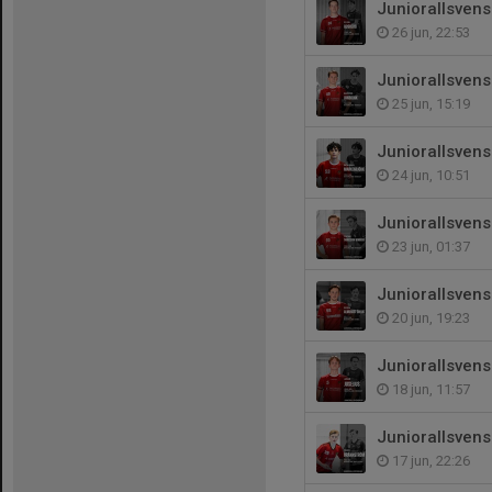
Juniorallsvens
26 jun, 22:53
Juniorallsven
25 jun, 15:19
Juniorallsven
24 jun, 10:51
Juniorallsven
23 jun, 01:37
Juniorallsvens
20 jun, 19:23
Juniorallsven
18 jun, 11:57
Juniorallsven
17 jun, 22:26