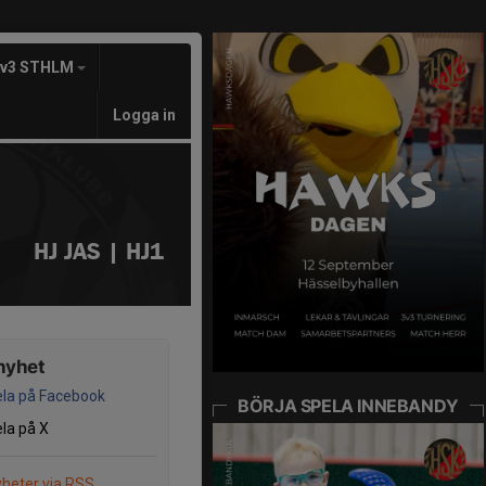
3v3 STHLM
Logga in
HJ JAS | HJ1
nyhet
la på Facebook
BÖRJA SPELA INNEBANDY
la på X
heter via RSS