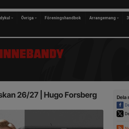
ndykul
Övriga
Föreningshandbok
Arrangemang
skan 26/27 | Hugo Forsberg
Dela 
De
De
Ny