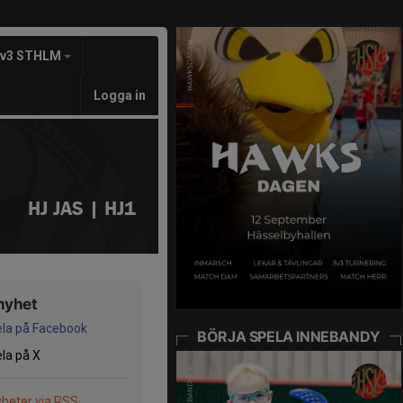
3v3 STHLM
Logga in
HJ JAS | HJ1
nyhet
la på Facebook
BÖRJA SPELA INNEBANDY
la på X
heter via RSS