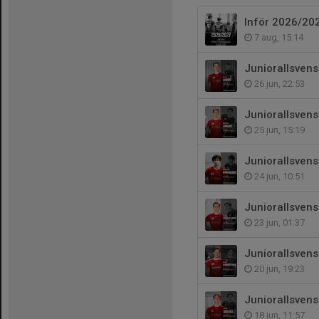
Inför 2026/20
7 aug, 15:14
Juniorallsvens
26 jun, 22:53
Juniorallsven
25 jun, 15:19
Juniorallsven
24 jun, 10:51
Juniorallsven
23 jun, 01:37
Juniorallsvens
20 jun, 19:23
Juniorallsven
18 jun, 11:57