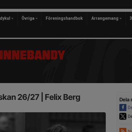
ndykul
Övriga
Föreningshandbok
Arrangemang
skan 26/27 | Felix Berg
Dela 
De
De
Ny