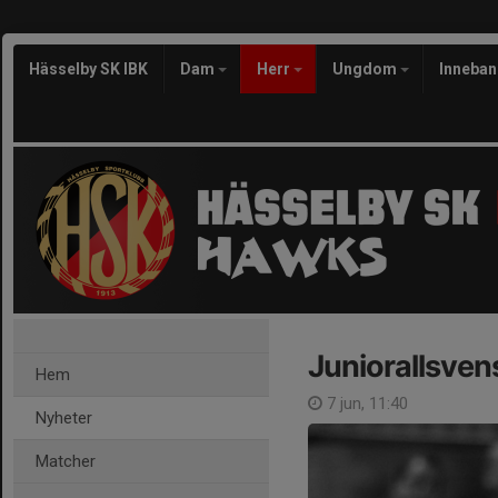
Hässelby SK IBK
Dam
Herr
Ungdom
Inneba
Juniorallsven
Hem
7 jun, 11:40
Nyheter
Matcher