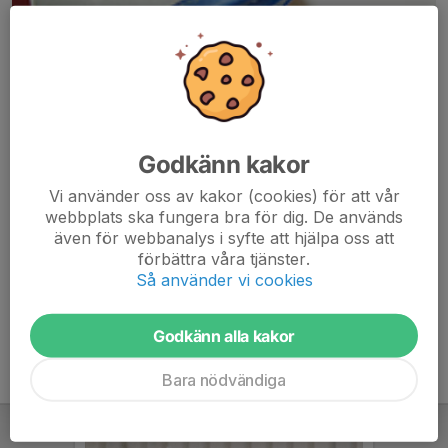
Godkänn kakor
Här hamnar automatiskt de senaste nyheterna på hemsidan. För
Vi använder oss av kakor (cookies) för att vår
att kunna börja administrera hemsidan loggar du in högst upp till
webbplats ska fungera bra för dig. De används
höger.
även för webbanalys i syfte att hjälpa oss att
förbättra våra tjänster.
/Svenskalag.se
Så använder vi cookies
Godkänn alla kakor
Bara nödvändiga